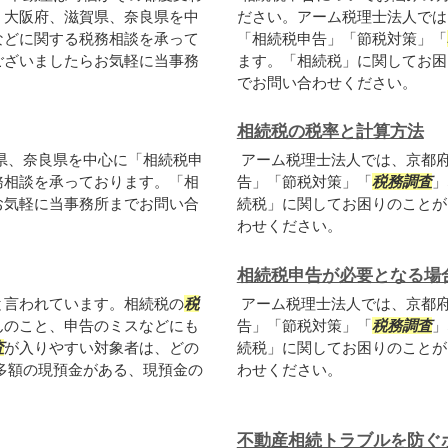
、大阪府、滋賀県、奈良県を中
ださい。アーム税理士法人では
などに関する税務相談を承って
「相続税申告」「節税対策」「
ございましたらお気軽に当事務
ます。「相続税」に関してお困
でお問い合わせください。
相続税の税率と計算方法
県、奈良県を中心に「相続税申
アーム税理士法人では、京都
務相談を承っております。「相
告」「節税対策」「
税務調査
」
お気軽に当事務所までお問い合
続税」に関してお困りのことが
わせください。
相続税申告が必要となる場
と言われています。相続税の
税
アーム税理士法人では、京都
んのこと、申告のミスなどにも
告」「節税対策」「
税務調査
」
査
が入りやすい対象者は、どの
続税」に関してお困りのことが
多額の現預金がある、現預金の
わせください。
不動産相続トラブルを防ぐ