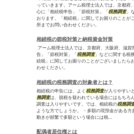
っていきます。アーム税理士法人では、京都府
心に「相続税申告」「節税対策」「
税務調査
」
おります。「相続税」に関してお困りのことが
所までお問い合わせください。
相続税の節税対策と納税資金対策
アーム税理士法人では、京都府、大阪府、滋賀
告」「節税対策」「
税務調査
」などに関する税
続税」に関してお困りのことがございましたら
わせください。
相続税の税務調査の対象者とは？
相続税の申告には、よく
税務調査
が入りやすい
務調査
は、脱税を疑われている場合にはもちろ
調査は入りやすいです。では、相続税の
税務調
ような方でしょうか。 ・多額の現預金がある方
動きが頻繁で多額という場合には税...
配偶者居住権とは