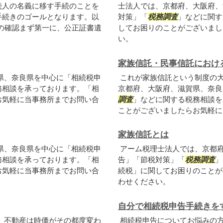
続人の名義に移す手続のことを
士法人では、京都府、大阪府、
手続きのゴールとなります。以
対策」「
税務調査
」などに関す
の確認まず第一に、公正証書遺
してお困りのことがございまし
い。
家族信託・民事信託におけ
県、奈良県を中心に「相続税申
これが家族信託という制度の
務相談を承っております。「相
京都府、大阪府、滋賀県、奈良
お気軽に当事務所までお問い合
調査
」などに関する税務相談を
ことがございましたらお気軽に
家族信託とは
県、奈良県を中心に「相続税申
アーム税理士法人では、京都
務相談を承っております。「相
告」「節税対策」「
税務調査
」
お気軽に当事務所までお問い合
続税」に関してお困りのことが
わせください。
自分で相続税申告手続きを
。不動産は時価がその都度変わ
相続税申告についてお悩みの