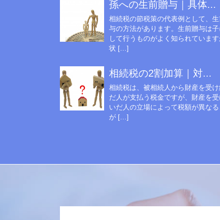
孫への生前贈与｜具体...
相続税の節税策の代表例として、生
与の方法があります。生前贈与は子
して行うものがよく知られています
状 […]
相続税の2割加算｜対...
相続税は、被相続人から財産を受け
だ人が支払う税金ですが、財産を受
いだ人の立場によって税額が異なる
が […]