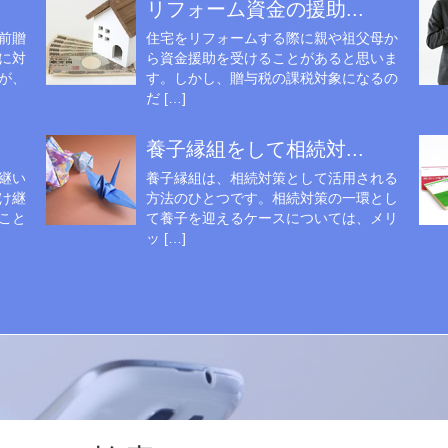
リフォーム資金の援助...
前贈
住宅をリフォームする際に親や祖父母か
に対
ら資金援助を受けることがあると思いま
が、
す。しかし、贈与税の課税対象になるの
だ […]
養子縁組をして相続対...
継い
養子縁組は、相続対策として活用される
け継
方法のひとつです。相続対策の一環とし
こと
て養子を迎えるケースについては、メリ
ッ […]