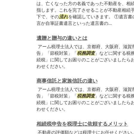
は、亡くなった方の名義であった不動産を、相
指します。これを完了させることが不動産相続
下で、その
流れ
を確認していきます。 ①遺言書
言か自筆証書遺言といった遺言書の...
遺贈と贈与の違いとは
アーム税理士法人では、京都府、大阪府、滋賀
告」「節税対策」「
税務調査
」などに関する税
続税」に関してお困りのことがございましたら
わせください。
商事信託と家族信託の違い
アーム税理士法人では、京都府、大阪府、滋賀
告」「節税対策」「
税務調査
」などに関する税
続税」に関してお困りのことがございましたら
わせください。
相続税申告を税理士に依頼するメリット
不動産の評価額などは税理士にお任せください