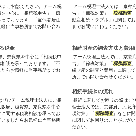
人にご相談ください。アーム税
アーム税理士法人では、京都
県を中心に「相続税申告」「節
告」「節税対策」「
税務調査
」
承っております。「配偶者居住
動産相続トラブル」に関してお
気軽に当事務所までお問い合わ
までお問い合わせください。
る税金
相続財産の調査方法と費用
県、奈良県を中心に「相続税申
アーム税理士法人では、京都
務相談を承っております。「不
告」「節税対策」「
税務調査
」
したらお気軽に当事務所までお
続財産の調査と費用」に関して
所までお問い合わせください。
相続手続きの流れ
はぜひアーム税理士法人にご相
相続に関してお困りの際はぜ
大阪府、滋賀県、奈良県を中心
理士法人では、京都府、大阪府
どに関する税務相談を承ってお
税対策」「
税務調査
」などに関
ざいましたらお気軽に当事務所
に関してお困りのことがござい
ださい。