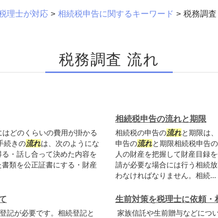
税理士が対応
>
相続税申告に関するキーワード
>
税務調査
税務調査 流れ
相続税申告の流れと期限
にはどのくらいの費用が掛かる
相続税の申告の
流れ
と期限は、
手続きの
流れ
は、次のようにな
申告の
流れ
と期限相続税申告の
得る・話し合って決めた内容を
人の財産を把握して財産目録を
た書類を公正証書にする・財産
請が必要な場合には行う相続放
わなければなりません。相続...
て
生前対策を税理士に依頼・
登記が必要です。相続登記と
家族信託や生前贈与などにつ