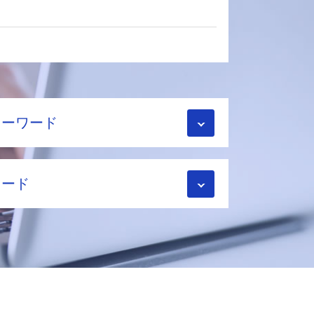
キーワード
ワード
リット
24年
理士