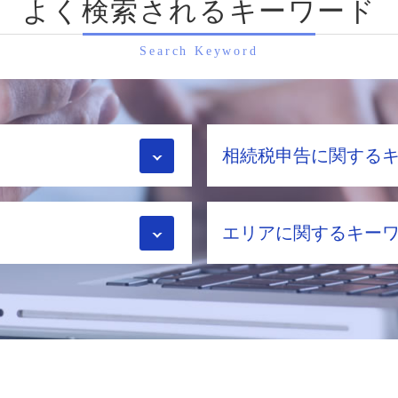
よく検索されるキーワード
Search Keyword
相続税申告に関する
配偶者 税額 軽減
エリアに関するキー
相続税申告 自分 デメ
小規模宅地等 の 特例
相続 配偶者控除
生前対策 亀岡市 税理士
農地 相続税
相続税申告 亀岡市 相談
相続税 計算
生前対策 大阪府 税理士
相続税 不動産
生前対策 大阪府 相談
相続時精算課税制度 20
相続税申告 向日市 税
税務調査 流れ