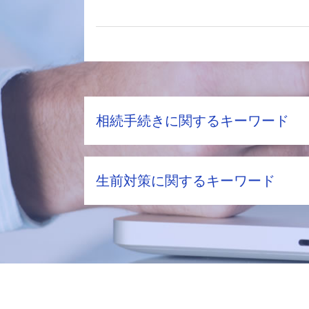
相続手続きに関するキーワード
土地相続 分割
生前対策に関するキーワード
相続財産調査 費用
配偶者居住権 問題点
配偶者居住権 要件
家族信託 認知症
株 相続税評価額
生前対策 税理士 メリット
遺留分 計算
孫 生前贈与
生前贈与 遺留分
家族信託 手続き
配偶者居住権 節税
家族信託 費用 相場
土地 相続 対策