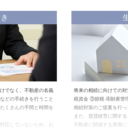
も、きちんとした知識がないと適用漏れになってしまうこ
もあります。
続き
そこで、相続税申告については、税理士に依頼することを
すすめします。
税理士であれば相続税申告書の作成代理をすることが出来
すが、税理士の中には相続税が得意な方とそうでない方が
らっしゃいます。
相続税に慣れていない税理士（例えば会計業務をメインと
れている顧問の税理士など）に相続税申告を依頼すると、
務がスム ー ズに進まなかったり、知識不足による過大評
価・計算間違いなどが発生する可能性があります。
けでなく、不動産の名義
将来の相続に向けての対
相続税を多く支払ってしまった場合は、申告期限から5年以
などの手続きを行うこと
税資金 ③節税 ④財産管
内であれば還付の申請をすることが出来ますが、多く支払
たくさんの手間と時間を
相続対策のご提案を行っ
てしまっていることすら気づかずに5年が経過するケースが
また、賃貸経営に関する
ほとんどです。
対応していないため、お
不動産に関連する業務に