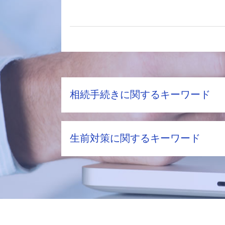
相続手続きに関するキーワード
相続税評価額 株式
生前対策に関するキーワード
土地 固定資産税評価額
土地相続 分割
土地相続 手続き
生前対策 税理士
土地 固定資産税
教育資金 贈与 いつまで
遺留分 計算
生前贈与 現金
配偶者居住権 相続税
生前贈与 契約
不動産相続 必要書類
家族信託 契約書