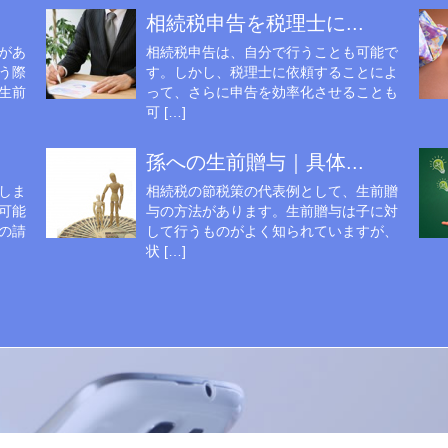
相続税申告を税理士に...
があ
相続税申告は、自分で行うことも可能で
う際
す。しかし、税理士に依頼することによ
生前
って、さらに申告を効率化させることも
可 […]
孫への生前贈与｜具体...
しま
相続税の節税策の代表例として、生前贈
可能
与の方法があります。生前贈与は子に対
の請
して行うものがよく知られていますが、
状 […]