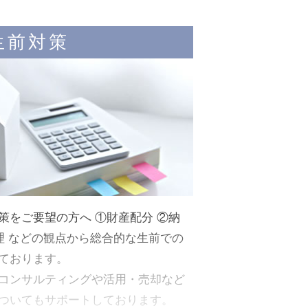
と
生前対策
お
ま
い
さ
業
策をご要望の方へ ①財産配分 ②納
理 などの観点から総合的な生前での
っ
ております。
コンサルティングや活用・売却など
ついてもサポートしております。