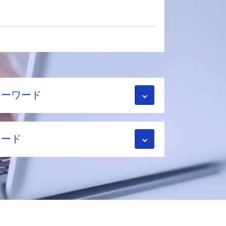
キーワード
ワード
理士
理士
理士