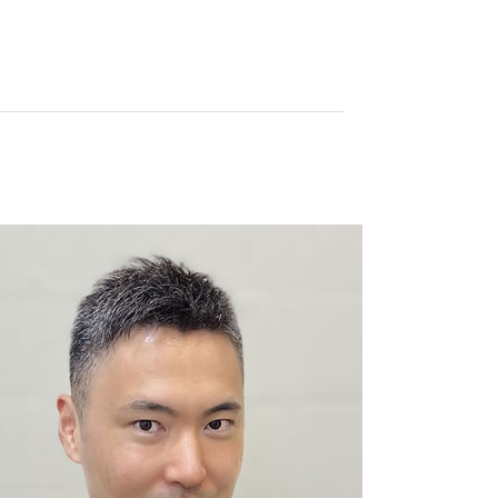
理士
メリット
理士
理士
リット
理士
理士
理士