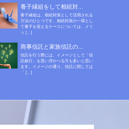
養子縁組をして相続対...
養子縁組は、相続対策として活用される
方法のひとつです。相続対策の一環とし
て養子を迎えるケースについては、メリ
ッ […]
商事信託と家族信託の...
信託を行う際には、イメージとして「信
託銀行」を思い浮かべる方も多いと思い
ます。イメージの通り、信託に関しては
「 […]