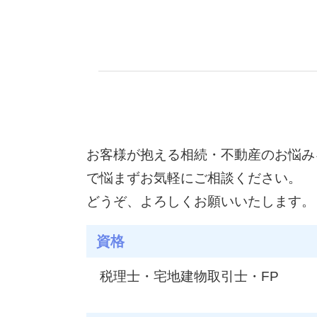
配偶者居住権 要件
ふるさと納税 相続税
相続財産調査 費用
生前対策 税理士 メリット
相続財産 調査 方法
家族信託 メリット
相続 遺留分
相続税 対策 アパート
配偶者居住権 デメリット
贈与 契約
土地相続 相談
家族信託 流れ
遺言書 遺留分
家族信託 手続き
不動産 固定資産税
家族信託 契約
生前贈与 遺留分
二次相続 対策
お客様が抱える相続・不動産のお悩み
遺留分 割合
家族信託 相談
で悩まずお気軽にご相談ください。
配偶者居住権 問題点
相続税 暦年贈与
遺留分 時効
どうぞ、よろしくお願いいたします。
商事信託 家族信託 違い
贈与税 とは
資格
生前贈与加算 とは
家族信託とは
税理士・宅地建物取引士・FP