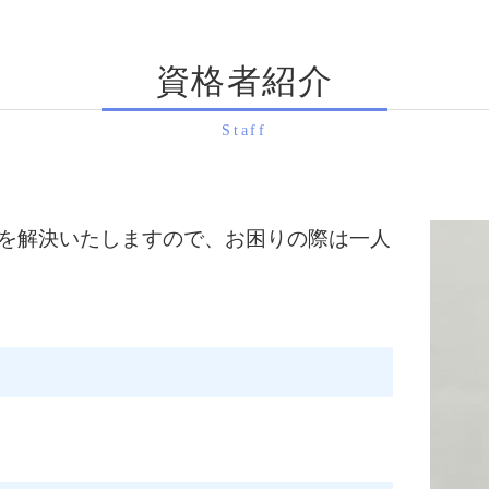
相続税 税率
相続手続き 大阪府 相談
遺産 相続税
生前対策 八幡市 税理士
相続税申告 自分で
資格者紹介
相続税申告 京都市 相談
相続税 更正の請求
相続手続き 京都府 税
相続税 配偶者控除 デ
相続税申告 八幡市 相談
Staff
相続 配偶者控除
生前対策 大阪府 相談
相続税 税理士 メリット
生前対策 宇治市 相談
相続税 障害者控除
相続手続き 向日市 税
相続税 お尋ね
相続税申告 向日市 税
を解決いたしますので、お困りの際は一人
農地 相続税
相続手続き 八幡市 相談
相続税 税務調査 時効
相続税申告 奈良県 相談
相続税申告 自分 デメ
相続税申告 京都市 税
相続税申告 大阪府 税
生前対策 亀岡市 税理士
相続税申告 亀岡市 税