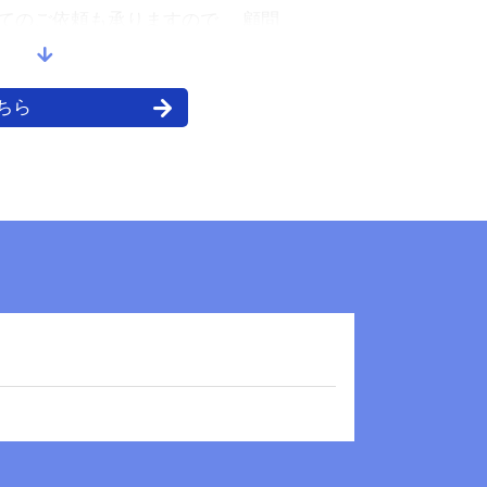
、
てのご依頼も承りますので、 顧問
方でもお気軽にご相談下さい。
け
ちら
税