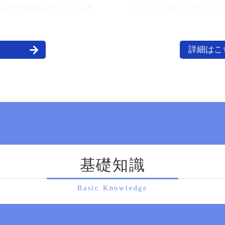
明らかな計算間違いは税務署も気づけば教えてくれますが
れず手続きがなかなか進
セカンドオピニオンとし
過大評価などは親切に教えてはくれません。
。
の税理士がいらっしゃる
反対に、過少に納税をしている場合、厳しい税務調査を受
えではたくさんの戸籍謄
詳細はこ
るだけなく、追徴課税等の罰則があります。
生から死亡までの一連の
これらを踏まえ、相続税の中告は相続税に強い相続専門の
であり、慣れていない方
理士へ依頼することを強くおすすめします。
苦することとなります。
となる相続手続きを円滑
せて、 当事務所では相
ストップで対応させてい
名義変更については、当
た、戸籍収集のみなど部
基礎知識
気軽にご相談下さい。
Basic Knowledge