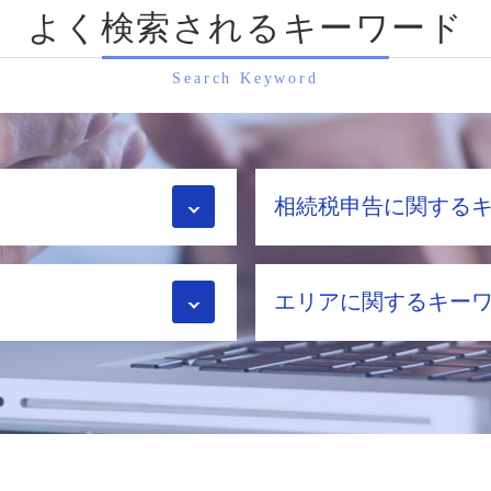
よく検索されるキーワード
Search Keyword
相続税申告に関する
相続税 対策
エリアに関するキー
相続税 不動産
相続税 税務調査 時期
相続税 添付書類
相続税申告 向日市 相談
小規模宅地の特例 併用
相続税申告 奈良県 税
税務調査 流れ
相続税申告 滋賀県 税
相続税 2割加算
相続手続き 八幡市 税
小規模宅地 特例
生前対策 向日市 相談