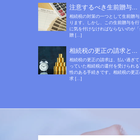
注意するべき生前贈与...
相続税の対策の一つとして生前贈与
ります。しかし、この生前贈与を行
に気を付けなければならないのが「
贈 […]
相続税の更正の請求と...
相続税の更正の請求は、払い過ぎて
っていた相続税の還付を受けられる
性のある手続きです。相続税の更正
求 […]