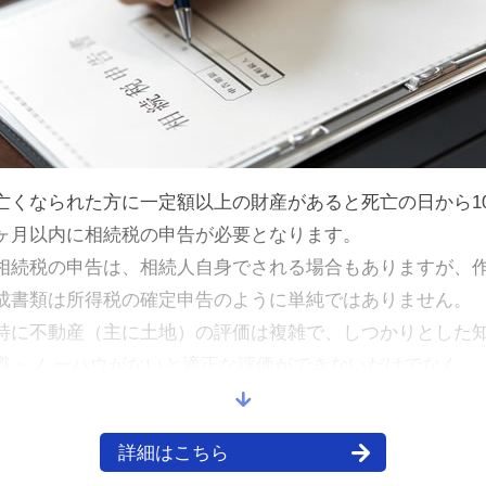
亡くなられた方に一定額以上の財産があると死亡の日から1
ヶ月以内に相続税の申告が必要となります。
相続税の申告は、相続人自身でされる場合もありますが、
成書類は所得税の確定申告のように単純ではありません。
特に不動産（主に土地）の評価は複雑で、しつかりとした
識・ノ ーハウがないと適正な評価ができないだけでなく、
過大評価により無駄に相続税を納めてしまうことがありま
す。
詳細はこちら
また、相続税を大きく軽減できる各種特例の適用について