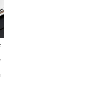
0
作
知