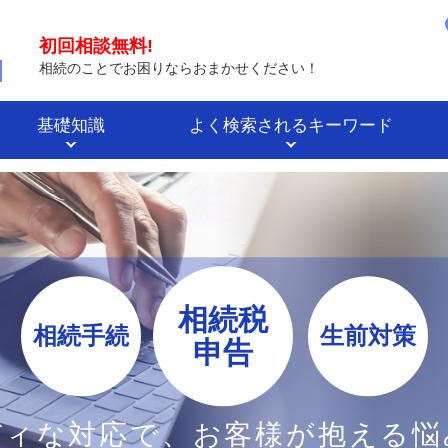
初回相談無料!
相続のことでお困りならおまかせください！
基礎知識
よく検索されるキーワード
相続税
相続手続
生前対策
申告
ディな対応で、
お客様が抱える悩