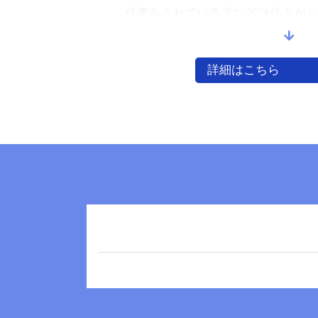
仕事をされている方などは休みがと
まないといったこともよくあります
さらに、これらの手続きを進めるう
詳細はこちら
本等の書類（被相続人については出
戸籍のすべて）を集めることが前提
の場合には戸籍収集だけでも四苦八
このように煩雑な処理と時間が必要
に進めたいという方のご要望に合わ
続税申告と一緒に相続手続きもワン
ただくことが可能です。（不動産の
事務所提携の司法書士をご紹介）ま
分的なご依頼も承りますので、 お