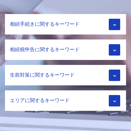
相続手続きに関するキーワード
配偶者居住権 節税
相続税申告に関するキーワード
土地 相続 対策
配偶者居住権 デメリット
相続財産 調査
相続税 配偶者控除
不動産 固定資産税
生前対策に関するキーワード
相続税 障害者控除
不動産相続 必要書類
税務調査 流れ
土地 固定資産税評価額
相続税 税務調査 時効
ふるさと納税 相続税
土地相続 相談
小規模宅地の特例 併用
エリアに関するキーワード
生前贈与 契約
相続財産調査 費用
相続税 計算
相続税 暦年贈与
相続 手続き 費用
農地 相続税
家族信託 流れ
配偶者居住権 相続税
生前対策 京都市 相談
相続税 配偶者控除 デメリット
贈与税 とは
相続財産 調査 方法
生前対策 長岡京市 税理士
小規模宅地 家なき子
二次相続 対策
土地 固定資産税