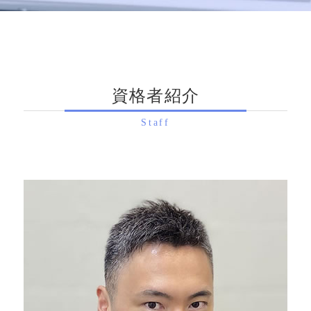
相続手続き 滋賀県 税理士
遺産 相続税
遺贈 贈与 違い
配偶者居住権 要件
生前対策 滋賀県 税理士
相続税申告 期限
生前贈与 現金
不動産相続 手続き
相続税申告 向日市 税理士
相続税 申告 条件
家族信託 費用 相場
遺留分 時効
相続税申告 大阪府 相談
相続税 税理士
家族信託 手続き
相続 手続き 流れ
生前対策 京都府 税理士
相続 配偶者控除
不動産 生前贈与 相続 どちらが得
配偶者居住権 問題点
資格者紹介
相続税申告 亀岡市 相談
相続税申告 自分 デメリット
家族信託 メリット
土地相続 手続き
相続手続き 亀岡市 税理士
相続税 申告書
生前対策 税理士
遺留分 割合
Staff
相続手続き 京都市 相談
配偶者控除 メリット
相続税 対策 生前贈与
生前対策 宇治市 税理士
相続税 申告 判断基準
民事信託 手続き
生前対策 亀岡市 相談
小規模宅地等 の 特例
家族信託 契約
相続手続き 京都府 税理士
相続時精算課税制度 2024年
民事信託 家族信託
相続税申告 奈良県 税理士
商事信託 家族信託 違い
相続税申告 向日市 相談
相続税 対策 アパート
相続手続き 宇治市 相談
家族信託 デメリット
相続税申告 京都市 税理士
相続税申告 滋賀県 税理士
相続手続き 向日市 相談
生前対策 大阪府 税理士