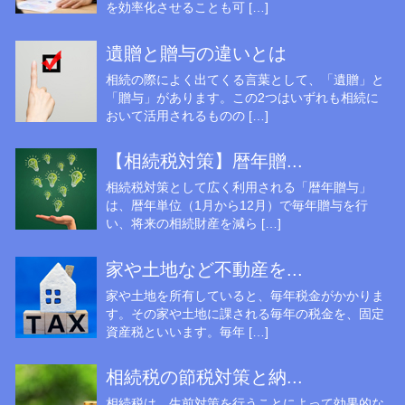
を効率化させることも可 […]
遺贈と贈与の違いとは
相続の際によく出てくる言葉として、「遺贈」と
「贈与」があります。この2つはいずれも相続に
おいて活用されるものの […]
【相続税対策】暦年贈...
相続税対策として広く利用される「暦年贈与」
は、暦年単位（1月から12月）で毎年贈与を行
い、将来の相続財産を減ら […]
家や土地など不動産を...
家や土地を所有していると、毎年税金がかかりま
す。その家や土地に課される毎年の税金を、固定
資産税といいます。毎年 […]
相続税の節税対策と納...
相続税は、生前対策を行うことによって効果的な