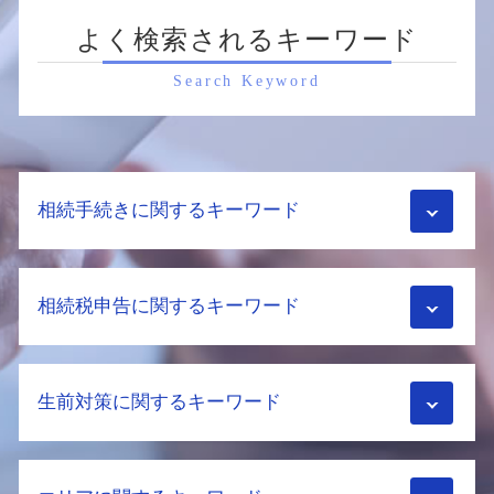
よく検索されるキーワード
Search Keyword
相続手続きに関するキーワード
配偶者居住権 要件
相続税申告に関するキーワード
土地相続 相談
遺留分 計算
相続 手続き 費用
配偶者控除 わかりやすく
不動産相続 流れ
生前対策に関するキーワード
相続税 2割加算
相続手続き 期限
相続税 お尋ね
土地 相続 対策
相続税 障害者控除
贈与税 リフォーム
遺留分 時効
納税資金 対策