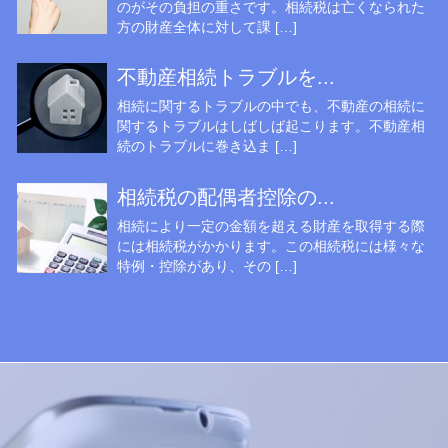
のがその負担の重さです。相続税は亡くなられた
方の財産全体に対して課 […]
不動産相続トラブルを...
相続に関するトラブルの中でも、不動産の相続に
関するトラブルはしばしば起こります。不動産相
続のトラブルに巻き込ま […]
相続税の配偶者控除の...
相続により一定の金額を超える財産を取得する際
には相続税がかかります。この相続税には様々な
特例・控除があり、その […]