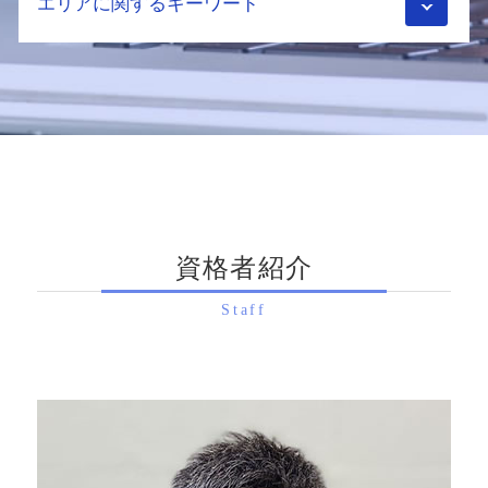
エリアに関するキーワード
家族信託 手続き
相続財産 調査
小規模宅地の特例 併用
相続税 暦年贈与
配偶者居住権 相続税
相続税 申告 判断基準
生前贈与 契約
不動産相続 手続き
相続手続き 奈良県 税理士
相続税申告 自分 デメリット
相続税 対策 生前贈与
遺言書 遺留分
生前対策 京都府 税理士
配偶者控除 メリット
相続税 対策 アパート
生前贈与 遺留分
生前対策 長岡京市 相談
相続税 添付書類
ふるさと納税 相続税
配偶者居住権 節税
相続税申告 滋賀県 税理士
小規模宅地等 の 特例
家族信託 契約書
土地相続 分割
相続税申告 京都市 税理士
小規模宅地 家なき子
相続税 二次相続
相続財産調査 費用
相続手続き 奈良県 相談
相続税申告 期限
家族信託 費用 相場
配偶者居住権 問題点
相続税申告 京都市 相談
相続税 配偶者控除
家族信託 デメリット
土地相続 手続き
資格者紹介
生前対策 八幡市 相談
相続税申告 自分で
孫 生前贈与
土地 固定資産税評価額
生前対策 滋賀県 相談
相続時精算課税制度 2024年
相続税対策 養子縁組
相続財産 調査 方法
Staff
生前対策 大阪府 相談
相続税 税理士
家族信託 認知症
相続手続き 亀岡市 税理士
相続税申告 自分 メリット
家族信託 相談
生前対策 大阪府 税理士
相続税 税理士 メリット
生前対策 税理士 メリット
生前対策 滋賀県 税理士
相続税 配偶者控除 デメリット
二次相続 対策
相続手続き 八幡市 税理士
生前贈与 現金
相続手続き 京都府 相談
贈与税 とは
相続税申告 八幡市 相談