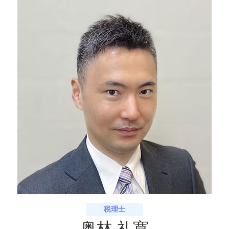
相続税申告 八幡市 相談
相続税 申告 判断基準
相続時精算課税制度 2024年
相続税申告 宇治市 税理士
孫 生前贈与
生前対策 長岡京市 相談
家族信託 費用 相場
相続手続き 亀岡市 相談
家族信託 相談
相続税申告 京都市 税理士
相続税申告 亀岡市 相談
相続手続き 京都府 相談
相続税申告 宇治市 相談
税理士
奥林 礼寛