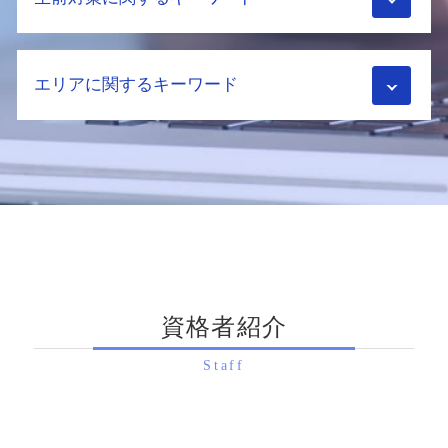
相続税 税理士 メリット
不動産相続 流れ
相続税 更正の請求
土地相続 分割
相続税 不動産
生前贈与加算 とは
土地 固定資産税評価額
相続税 対策
エリアに関するキーワード
生前対策 税理士
遺留分 計算
相続時精算課税制度 2024年
相続税 対策 生前贈与
配偶者居住権 節税
配偶者控除 メリット
相続税対策 養子縁組
不動産相続 相談
相続税申告 滋賀県 税理士
相続税申告 自分で
ふるさと納税 相続税
相続財産 調査 方法
相続手続き 向日市 税理士
相続税 税率
家族信託とは
遺言書 遺留分
生前対策 八幡市 税理士
小規模宅地の特例 併用
家族信託 認知症
株 相続税評価額
生前対策 長岡京市 税理士
相続税 申告書
生前対策 税理士 メリット
土地相続 手続き
生前対策 宇治市 相談
相続税 税務調査 時効
家族信託 流れ
相続財産調査 費用
相続手続き 八幡市 相談
相続税申告
教育資金 贈与 いつまで
生前贈与 遺留分
生前対策 滋賀県 相談
小規模宅地の特例 限度面積
家族信託 契約書
不動産 相続税評価額
資格者紹介
相続税申告 大阪府 税理士
相続税 添付書類
家族信託 デメリット
相続税評価額 株式
生前対策 八幡市 相談
納税資金 対策
家族信託 メリット
配偶者居住権 評価方法
Staff
生前対策 宇治市 税理士
相続税 税務調査 時期
民事信託 手続き
相続税申告 八幡市 税理士
相続税 2割加算
贈与 契約
相続税申告 亀岡市 税理士
相続税 配偶者控除 デメリット
生前贈与 契約