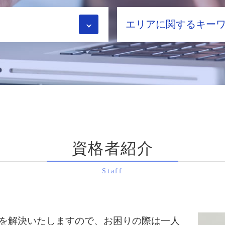
配偶者控除 わかりやす
エリアに関するキー
相続税申告 自分 メリ
相続税 申告
相続税 更正の請求
相続手続き 大阪府 相談
相続税 不動産
相続手続き 亀岡市 税
相続税 2割加算
相続税申告 大阪府 税
相続税 対策
生前対策 宇治市 税理士
小規模宅地の特例 限度
相続手続き 八幡市 相談
相続税申告 自分で
相続税申告 向日市 税
配偶者控除 メリット
相続手続き 宇治市 相談
相続税申告 自分 デメ
資格者紹介
相続税申告 宇治市 税
相続税申告 期限
相続手続き 亀岡市 相談
相続時精算課税制度 20
生前対策 大阪府 相談
Staff
小規模宅地 家なき子
相続手続き 向日市 税
相続税申告
生前対策 奈良県 税理士
遺産 相続税
相続手続き 京都市 相談
小規模宅地等 の 特例
相続手続き 京都府 税
を解決いたしますので、お困りの際は一人