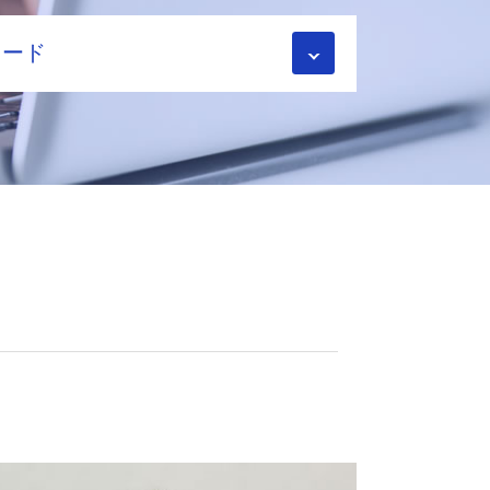
く
ワード
ット
理士
理士
面積
理士
リット
理士
24年
理士
理士