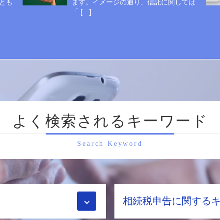
とも
ます。イメージの通り、信託に関しては
「 […]
よく検索されるキーワード
Search Keyword
相続税申告に関する