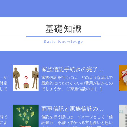
基礎知識
Basic Knowledge
家族信託手続きの完了...
」が
家族信託を行うには、どのような流れで
財産
最終的にはどのくらいの費用が掛かるの
じて
でしょうか。 〇家族信託の手 […]
商事信託と家族信託の...
能で
信託を行う際には、イメージとして「信
によ
託銀行」を思い浮かべる方も多いと思い