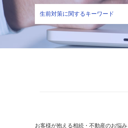
相続財産 調査
生前対策に関するキーワード
遺留分 計算
配偶者居住権 問題点
生前贈与 遺留分
相続税 対策 アパート
配偶者居住権 要件
生前対策 税理士 メリット
不動産 固定資産税
生前贈与 契約
不動産相続 必要書類
生前贈与加算 とは
遺留分 割合
家族信託 相談
土地相続 手続き
贈与 契約
不動産 相続税評価額
不動産 生前贈与 相続 どちらが得
土地 固定資産税
相続税 対策 生前贈与
相続 遺留分
相続税対策 養子縁組
相続財産調査 費用
民事信託 手続き
相続手続き 期限
家族信託 費用 相場
配偶者居住権 評価方法
教育資金 贈与 いつまで
遺言書 遺留分
二次相続 対策
相続 手続き 流れ
商事信託 家族信託 違い
お客様が抱える相続・不動産のお悩み