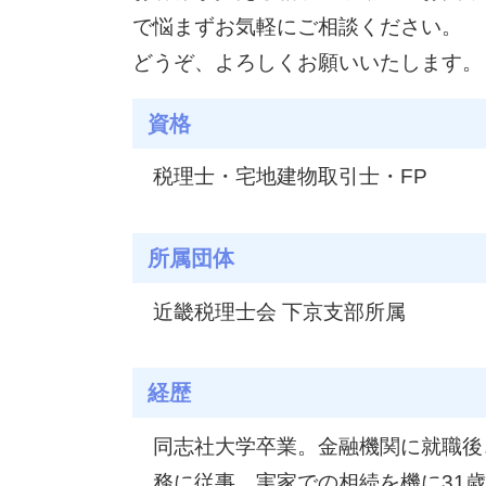
不動産相続 相談
贈与税 リフォーム
で悩まずお気軽にご相談ください。
不動産相続 手続き
家族信託 メリット
配偶者居住権 節税
どうぞ、よろしくお願いいたします。
孫 生前贈与
家族信託 手続き
資格
家族信託 デメリット
家族信託 契約
税理士・宅地建物取引士・FP
所属団体
近畿税理士会 下京支部所属
経歴
同志社大学卒業。金融機関に就職後
務に従事。実家での相続を機に31