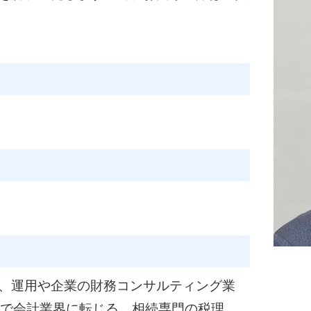
相続税 税理士
生前対策 滋賀県 税理士
相続税 お尋ね
相続手続き 滋賀県 税
相続税 税務調査 時期
相続税申告 京都市 税
相続税申告 長岡京市 
相続手続き 向日市 相談
相続税申告 奈良県 相談
、運用や企業の財務コンサルティング業
歳で会計業界に転じる。相続専門の税理