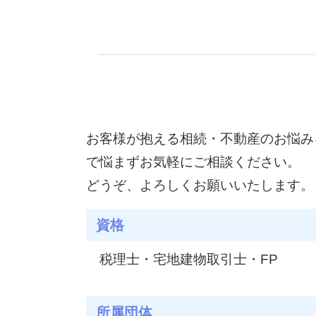
不動産 相続税評価額
教育資金 贈与 いつまで
遺言書 遺留分
生前贈与加算 とは
不動産相続 相談
二次相続 対策
株 相続税評価額
遺贈 贈与 違い
配偶者居住権 相続税
生前対策 税理士 メリット
配偶者居住権 評価方法
相続税 対策 アパート
遺留分 計算
相続税 二次相続
土地 相続 対策
相続税 暦年贈与
お客様が抱える相続・不動産のお悩み
土地 固定資産税
相続税 対策 生前贈与
で悩まずお気軽にご相談ください。
不動産相続 必要書類
家族信託 契約書
土地相続 分割
どうぞ、よろしくお願いいたします。
家族信託 認知症
相続税対策 養子縁組
資格
生前対策 税理士
商事信託 家族信託 違い
税理士・宅地建物取引士・FP
所属団体