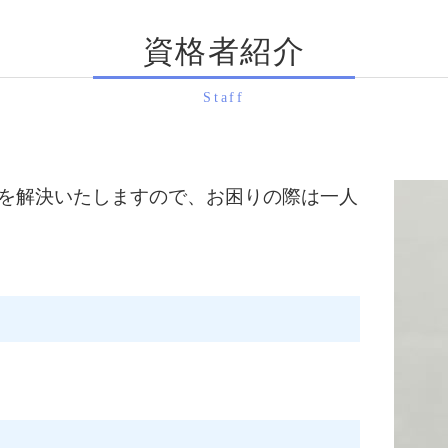
配偶者 税額 軽減
相続税申告 奈良県 税
配偶者控除 わかりやす
資格者紹介
相続税申告 滋賀県 税
相続税 税率
相続税申告 滋賀県 相談
小規模宅地の特例 併用
生前対策 京都府 税理士
Staff
相続税 計算
相続手続き 向日市 税
相続税申告
生前対策 奈良県 税理士
相続時精算課税制度 20
相続税申告 京都府 相談
小規模宅地 特例
相続税申告 亀岡市 相談
を解決いたしますので、お困りの際は一人
相続税 申告期限
相続手続き 滋賀県 相談
相続税 税務調査 時期
生前対策 宇治市 相談
相続税 申告書
生前対策 亀岡市 税理士
相続税申告 八幡市 税
相続手続き 奈良県 税
相続手続き 八幡市 相談