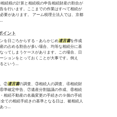
⑤相続税の計算と相続税の申告相続財産の割合が
告を行います。ここまでの作業はすべて相続が
う必要があります。 アーム税理士法人では、京都
.
ポイント
ンを日ごろからする・あらかじめ
遺言書
を作成
産の占める割合が多い場合、均等な相続分に基
なってしまうケースがあります。この場合、日
ーションをとっておくことが大事です。例え
という...
、②
遺言書
の調査、③相続人の調査、④相続財
⑥準確定申告、⑦遺産分割協議の作成、⑧相続
・相続不動産の名義変更の手続きの９個の手続
日全ての相続手続きの基準となる日は、被相続人
っ...