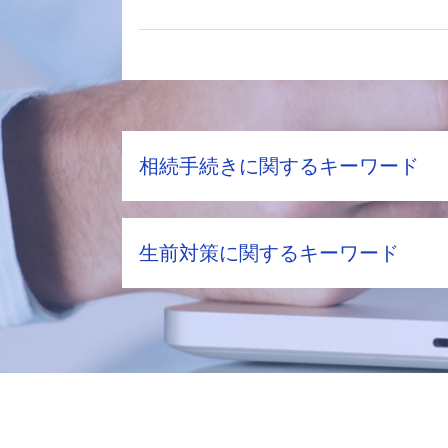
相続手続きに関するキーワード
不動産相続 流れ
生前対策に関するキーワード
土地 固定資産税評価額
不動産相続 手続き
相続財産 調査 方法
家族信託 デメリット
遺留分 割合
ふるさと納税 相続税
相続財産調査 費用
生前贈与 現金
遺留分 時効
家族信託 費用 相場
配偶者居住権 デメリット
贈与税 とは
相続財産 調査
相続時精算課税制度 2024年