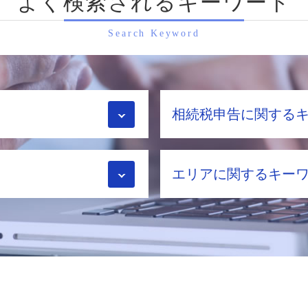
よく検索されるキーワード
Search Keyword
相続税申告に関する
相続 配偶者控除
エリアに関するキー
相続税 2割加算
小規模宅地の特例 限度
相続税 税理士 メリット
相続税申告 京都市 相談
税務調査 流れ
相続税申告 京都府 税
相続税 対策
相続税申告 八幡市 相談
相続税 税務調査
相続手続き 大阪府 相談
相続税申告 自分 メリ
生前対策 八幡市 税理士
相続税 税理士
生前対策 京都府 相談