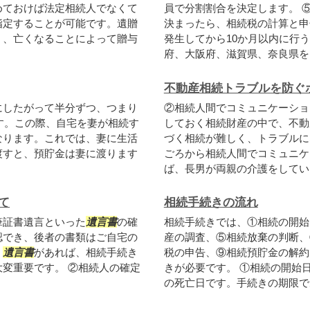
めておけば法定相続人でなくて
員で分割割合を決定します。 
指定することが可能です。遺贈
決まったら、相続税の計算と申
く、亡くなることによって贈与
発生してから10か月以内に行
府、大阪府、滋賀県、奈良県を..
不動産相続トラブルを防ぐ
にしたがって半分ずつ、つまり
②相続人間でコミュニケーショ
ます。この際、自宅を妻が相続す
しておく相続財産の中で、不動
なります。これでは、妻に生活
づく相続が難しく、トラブルに
渡すと、預貯金は妻に渡ります
ごろから相続人間でコミュニケ
ば、長男が両親の介護をしている
て
相続手続きの流れ
筆証書遺言といった
遺言書
の確
相続手続きでは、①相続の開始
認でき、後者の書類はご自宅の
産の調査、⑤相続放棄の判断、
。
遺言書
があれば、相続手続き
税の申告、⑨相続預貯金の解約
変重要です。 ②相続人の確定
きが必要です。 ①相続の開始
の死亡日です。手続きの期限であ