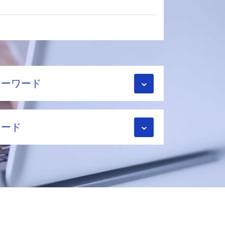
キーワード
ワード
面積
理士
ット