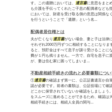
す。この遺贈においては、
遺言書
に意思をまと
も介護を手伝ってくれたご子息の配偶者なども
においては、財産を受け取る側の意思は関係な
を行うということで「遺贈」という名...
配偶者居住権とは
夫が亡くなり
遺言書
がない場合、妻と子は法律
それぞれ2000万円ずつに相続することになり
ると、預貯金はすべて息子が譲り受けることに
費が１円も残りません。一方で、自宅を息子に
が、妻は住む家に困ってしまいま...
不動産相続手続きの流れと必要書類につい
①
遺言書
の確認まず第一に、公正証書遺言か自
認が必要です。前者の書類は、公証役場にて確
どこかに保管されていないか確認をしましょう
をスムーズに進めることができるため、確認は大
相続手続きには、相続人全員の関与...