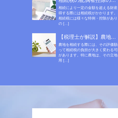
相続税の配偶者控除の...
相続により一定の金額を超える財産
得する際には相続税がかかります。
相続税には様々な特例・控除があり
の […]
【税理士が解説】農地...
農地を相続する際には、その評価額
って相続税の負担が大きく変わる可
があります。特に農地は、その立地
用 […]