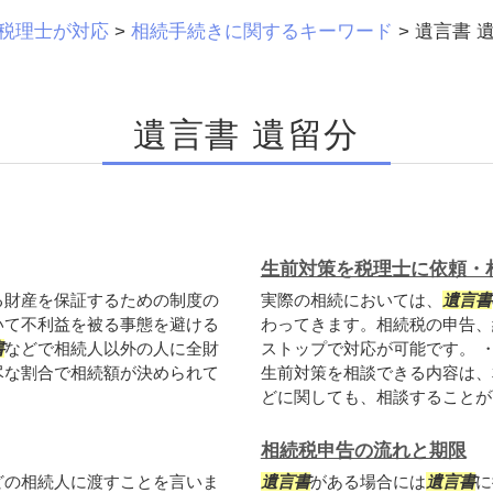
税理士が対応
>
相続手続きに関するキーワード
>
遺言書 
遺言書 遺留分
生前対策を税理士に依頼・
る財産を保証するための制度の
実際の相続においては、
遺言書
いて不利益を被る事態を避ける
わってきます。相続税の申告、
書
などで相続人以外の人に全財
ストップで対応が可能です。 
尽な割合で相続額が決められて
生前対策を相談できる内容は、
どに関しても、相談することが可
相続税申告の流れと期限
どの相続人に渡すことを言いま
遺言書
がある場合には
遺言書
に