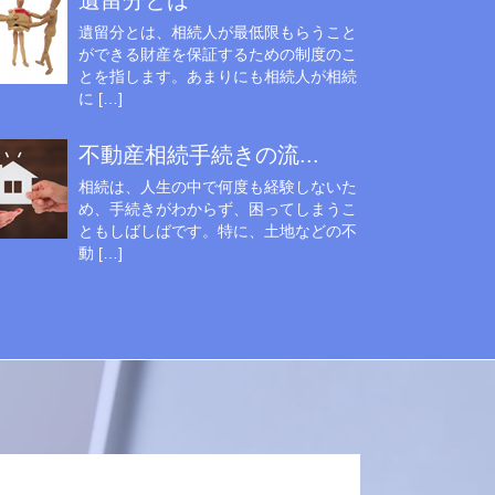
遺留分とは
遺留分とは、相続人が最低限もらうこと
ができる財産を保証するための制度のこ
とを指します。あまりにも相続人が相続
に […]
不動産相続手続きの流...
相続は、人生の中で何度も経験しないた
め、手続きがわからず、困ってしまうこ
ともしばしばです。特に、土地などの不
動 […]