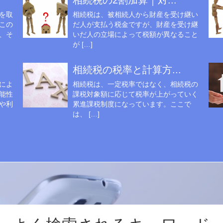
相続税の2割加算｜対...
を取
相続税は、被相続人から財産を受け継い
この
だ人が支払う税金ですが、財産を受け継
、そ
いだ人の立場によって税額が異なること
が […]
相続税の税率と計算方...
によ
相続税は、一定税率ではなく、相続税の
能性
課税対象額に応じて税率が上がっていく
や利
累進課税制度になっています。ここで
は、 […]