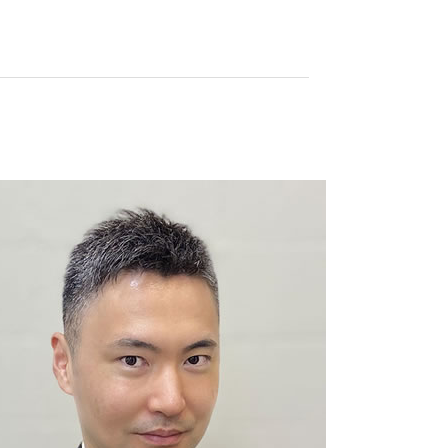
理士
く
理士
理士
24年
理士
理士