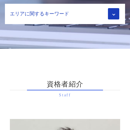
相続 遺留分
小規模宅地の特例 併用
遺贈 贈与 違い
配偶者居住権 節税
配偶者控除 わかりやすく
エリアに関するキーワード
商事信託 家族信託 違い
土地相続 相談
税務調査 流れ
家族信託 手続き
遺留分 割合
農地 相続税
家族信託 メリット
相続 手続き 費用
相続税申告 向日市 相談
相続税 税理士 メリット
贈与税 とは
不動産相続 流れ
生前対策 亀岡市 税理士
相続税 申告
相続税対策 養子縁組
配偶者居住権 問題点
相続税申告 向日市 税理士
相続時精算課税制度 2024年
生前贈与 現金
株 相続税評価額
相続手続き 京都市 相談
相続税 税務調査 時効
贈与税 リフォーム
遺言書 遺留分
生前対策 向日市 税理士
相続税 申告書
生前贈与加算 とは
相続税評価額 株式
生前対策 滋賀県 税理士
相続税 更正の請求
家族信託 認知症
不動産相続 手続き
相続手続き 大阪府 税理士
相続税 税務調査
不動産 生前贈与 相続 どちらが得
配偶者居住権 相続税
資格者紹介
相続手続き 奈良県 税理士
相続税 配偶者控除 デメリット
ふるさと納税 相続税
配偶者居住権 デメリット
生前対策 亀岡市 相談
遺産 相続税
贈与 契約
土地相続 分割
Staff
相続税申告 京都市 税理士
相続税申告
相続時精算課税制度 2024年
相続手続き 滋賀県 税理士
相続税 税理士
生前対策 税理士
生前対策 八幡市 相談
相続税 添付書類
生前贈与 契約
相続手続き 亀岡市 相談
相続税 計算
教育資金 贈与 いつまで
相続税申告 京都市 相談