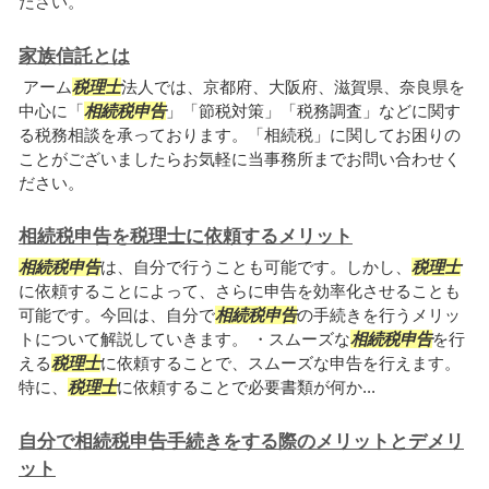
ださい。
家族信託とは
アーム
税理士
法人では、京都府、大阪府、滋賀県、奈良県を
中心に「
相続税申告
」「節税対策」「税務調査」などに関す
る税務相談を承っております。「相続税」に関してお困りの
ことがございましたらお気軽に当事務所までお問い合わせく
ださい。
相続税申告を税理士に依頼するメリット
相続税申告
は、自分で行うことも可能です。しかし、
税理士
に依頼することによって、さらに申告を効率化させることも
可能です。今回は、自分で
相続税申告
の手続きを行うメリッ
トについて解説していきます。 ・スムーズな
相続税申告
を行
える
税理士
に依頼することで、スムーズな申告を行えます。
特に、
税理士
に依頼することで必要書類が何か...
自分で相続税申告手続きをする際のメリットとデメリ
ット