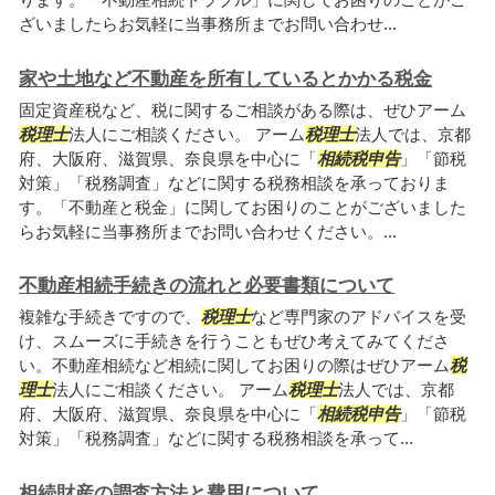
ざいましたらお気軽に当事務所までお問い合わせ...
家や土地など不動産を所有しているとかかる税金
固定資産税など、税に関するご相談がある際は、ぜひアーム
税理士
法人にご相談ください。 アーム
税理士
法人では、京都
府、大阪府、滋賀県、奈良県を中心に「
相続税申告
」「節税
対策」「税務調査」などに関する税務相談を承っておりま
す。「不動産と税金」に関してお困りのことがございました
らお気軽に当事務所までお問い合わせください。...
不動産相続手続きの流れと必要書類について
複雑な手続きですので、
税理士
など専門家のアドバイスを受
け、スムーズに手続きを行うこともぜひ考えてみてくださ
い。不動産相続など相続に関してお困りの際はぜひアーム
税
理士
法人にご相談ください。 アーム
税理士
法人では、京都
府、大阪府、滋賀県、奈良県を中心に「
相続税申告
」「節税
対策」「税務調査」などに関する税務相談を承って...
相続財産の調査方法と費用について