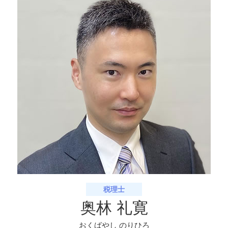
相続税 対策 アパート
生前対策 八幡市 税理士
民事信託 家族信託
相続手続き 向日市 税理士
民事信託 手続き
相続手続き 京都府 相談
生前対策 滋賀県 相談
相続手続き 奈良県 相談
相続税申告 宇治市 相談
税理士
奥林 礼寛
おくばやし のりひろ