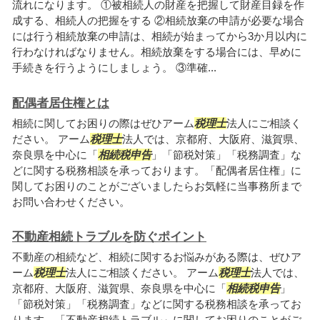
流れになります。 ①被相続人の財産を把握して財産目録を作
成する、相続人の把握をする ②相続放棄の申請が必要な場合
には行う相続放棄の申請は、相続が始まってから3か月以内に
行わなければなりません。相続放棄をする場合には、早めに
手続きを行うようにしましょう。 ③準確...
配偶者居住権とは
相続に関してお困りの際はぜひアーム
税理士
法人にご相談く
ださい。 アーム
税理士
法人では、京都府、大阪府、滋賀県、
奈良県を中心に「
相続税申告
」「節税対策」「税務調査」な
どに関する税務相談を承っております。「配偶者居住権」に
関してお困りのことがございましたらお気軽に当事務所まで
お問い合わせください。
不動産相続トラブルを防ぐポイント
不動産の相続など、相続に関するお悩みがある際は、ぜひア
ーム
税理士
法人にご相談ください。 アーム
税理士
法人では、
京都府、大阪府、滋賀県、奈良県を中心に「
相続税申告
」
「節税対策」「税務調査」などに関する税務相談を承ってお
ります。「不動産相続トラブル」に関してお困りのことがご