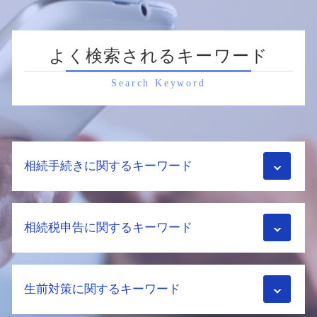
よく検索されるキーワード
Search Keyword
相続手続きに関するキーワード
不動産 相続税評価額
相続税申告に関するキーワード
相続財産 調査 方法
相続財産 調査
不動産相続 必要書類
小規模宅地等 の 特例
遺留分 計算
生前対策に関するキーワード
相続税 不動産
配偶者居住権 要件
相続税 申告 条件