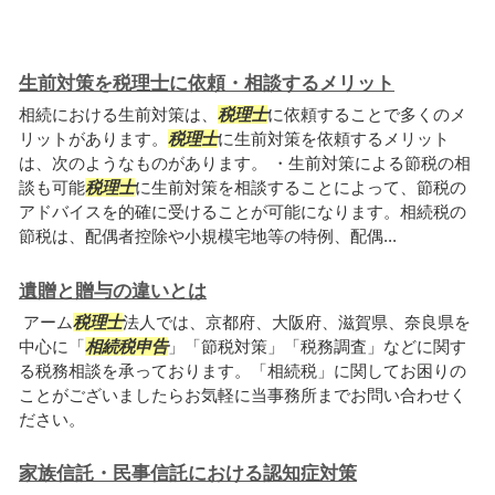
生前対策を税理士に依頼・相談するメリット
相続における生前対策は、
税理士
に依頼することで多くのメ
リットがあります。
税理士
に生前対策を依頼するメリット
は、次のようなものがあります。 ・生前対策による節税の相
談も可能
税理士
に生前対策を相談することによって、節税の
アドバイスを的確に受けることが可能になります。相続税の
節税は、配偶者控除や小規模宅地等の特例、配偶...
遺贈と贈与の違いとは
アーム
税理士
法人では、京都府、大阪府、滋賀県、奈良県を
中心に「
相続税申告
」「節税対策」「税務調査」などに関す
る税務相談を承っております。「相続税」に関してお困りの
ことがございましたらお気軽に当事務所までお問い合わせく
ださい。
家族信託・民事信託における認知症対策