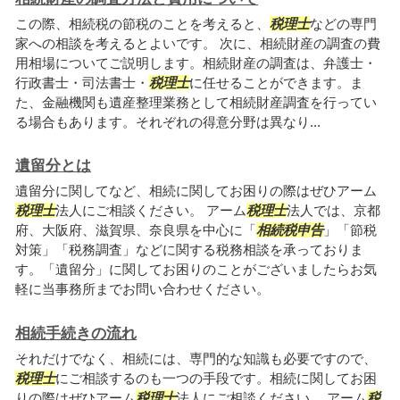
この際、相続税の節税のことを考えると、
税理士
などの専門
家への相談を考えるとよいです。 次に、相続財産の調査の費
用相場についてご説明します。相続財産の調査は、弁護士・
行政書士・司法書士・
税理士
に任せることができます。ま
た、金融機関も遺産整理業務として相続財産調査を行ってい
る場合もあります。それぞれの得意分野は異なり...
遺留分とは
遺留分に関してなど、相続に関してお困りの際はぜひアーム
税理士
法人にご相談ください。 アーム
税理士
法人では、京都
府、大阪府、滋賀県、奈良県を中心に「
相続税申告
」「節税
対策」「税務調査」などに関する税務相談を承っておりま
す。「遺留分」に関してお困りのことがございましたらお気
軽に当事務所までお問い合わせください。
相続手続きの流れ
それだけでなく、相続には、専門的な知識も必要ですので、
税理士
にご相談するのも一つの手段です。相続に関してお困
りの際はぜひアーム
税理士
法人にご相談ください。 アーム
税