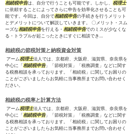
相続税申告
は、自分で行うことも可能です。しかし、
税理士
に依頼することによってさらに申告を効率化させることも可
能です。今回は、自分で
相続税申告
の手続きを行うメリット
とデメリットについて解説していきます。 〇メリット・スム
ーズな
相続税申告
を行える・
相続税申告
でのミスが少なくな
る・トラブルが起こったときにすぐに相談でき...
相続税の節税対策と納税資金対策
アーム
税理士
法人では、京都府、大阪府、滋賀県、奈良県を
中心に「
相続税申告
」「節税対策」「税務調査」などに関す
る税務相談を承っております。「相続税」に関してお困りの
ことがございましたらお気軽に当事務所までお問い合わせく
ださい。
相続税の税率と計算方法
アーム
税理士
法人では、京都府、大阪府、滋賀県、奈良県を
中心に「
相続税申告
」「節税対策」「税務調査」などに関す
る税務相談を承っております。「相続税」に関してお困りの
ことがございましたらお気軽に当事務所までお問い合わせく